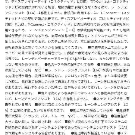
す。ディスプレイオーディオ（コネクティッドナビ対応）でT-Connect・コネクティ
ッドナビの契約が切れている場合、地図情報が利用できなくなるので、レーンチェ
ンジアシスト［LCA］は作動しません。継続的に利用するには、T-Connect・コネク
ティッドナビの契約更新が必要です。ディスプレイオーディオ（コネクティッドナビ
対応）Plusは、T-Connect・コネクティッドナビの契約切れであっても地図情報を利
用できるため、レーンチェンジアシスト［LCA］の継続使用が可能です。ただし地図
情報が更新されなくなるため、実際の道路状況と異なることでシステムが正常に作
動しないおそれがあります。システムを過信せず、常に周囲の状況を把握した上で、
運転者の責任においてシステムを使用してください。 ■作動車速以上で走行しド
ライバーの目で車線が見える場合でも、山間部や市街地などに見られる次のような
状況では、レーンディパーチャーアラート[LDA]が作動しない、または安定して作動
しない場合があります。 ●急カーブや急勾配を走行する時 ●車線幅が狭い、また
は変化している時 など ■レーントレーシングアシスト［LTA］が先行車に追従す
る支援を行う場合、先行車が車線を右、または左に片寄って走行、または車線変更
した時は、先行車の位置に合わせて自車も片寄って走行し、レーンをはみ出すおそれ
があります。先行車がふらついた時は、自車もふらついて走行し、レーンをはみ出す
おそれがあります。 ■例えば次のような条件下ではシステムの作動条件が満たさ
れず、レーンチェンジアシスト［LCA］が作動しません。 ●ステアリング手放し警
告をしている場合 ■例えば次のような条件下では、レーンチェンジアシスト［LC
A］が正常に作動しない場合があります。 ●周辺車両が接近している時 ●周辺車
両が大型車（トラック、バス、トレーラーなど）、二輪車などの場合 ●速度差が
大きい追い越し、追い越され時 など ■例えば次のような条件下ではシステムの
作動条件が満たされずレーンチェンジ中であってもレーンチェンジアシスト［LCA］
の作動をキャンセルする場合があります。 ●周辺車両が接近している時 ●ステ