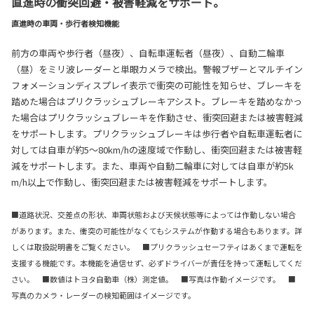
直進時の衝突回避・被害軽減をサポート。
直進時の車両・歩行者検知機能
前方の車両や歩行者（昼夜）、自転車運転者（昼夜）、自動二輪車
（昼）をミリ波レーダーと単眼カメラで検出。警報ブザーとマルチイン
フォメーションディスプレイ表示で衝突の可能性を知らせ、ブレーキを
踏めた場合はプリクラッシュブレーキアシスト。ブレーキを踏めなかっ
た場合はプリクラッシュブレーキを作動させ、衝突回避または被害軽減
をサポートします。プリクラッシュブレーキは歩行者や自転車運転者に
対しては自車が約5〜80km/hの速度域で作動し、衝突回避または被害軽
減をサポートします。また、車両や自動二輪車に対しては自車が約5k
m/h以上で作動し、衝突回避または被害軽減をサポートします。
■道路状況、交差点の形状、車両状態および天候状態等によっては作動しない場合
があります。また、衝突の可能性がなくてもシステムが作動する場合もあります。詳
しくは取扱説明書をご覧ください。 ■プリクラッシュセーフティはあくまで運転を
支援する機能です。本機能を過信せず、必ずドライバーが責任を持って運転してくだ
さい。 ■数値はトヨタ自動車（株）測定値。
■写真は作動イメージです。 ■
写真のカメラ・レーダーの検知範囲はイメージです。