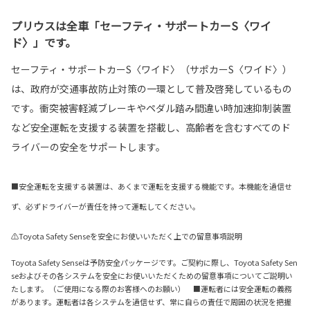
プリウスは全車「セーフティ・サポートカーS〈ワイ
ド〉」です。
セーフティ・サポートカーS〈ワイド〉（サポカーS〈ワイド〉）
は、政府が交通事故防止対策の一環として普及啓発しているもの
です。衝突被害軽減ブレーキやペダル踏み間違い時加速抑制装置
など安全運転を支援する装置を搭載し、高齢者を含むすべてのド
ライバーの安全をサポートします。
■安全運転を支援する装置は、あくまで運転を支援する機能です。本機能を過信せ
ず、必ずドライバーが責任を持って運転してください。
⚠Toyota Safety Senseを安全にお使いいただく上での留意事項説明
Toyota Safety Senseは予防安全パッケージです。ご契約に際し、Toyota Safety Sen
seおよびその各システムを安全にお使いいただくための留意事項についてご説明い
たします。（ご使用になる際のお客様へのお願い） ■運転者には安全運転の義務
があります。運転者は各システムを過信せず、常に自らの責任で周囲の状況を把握