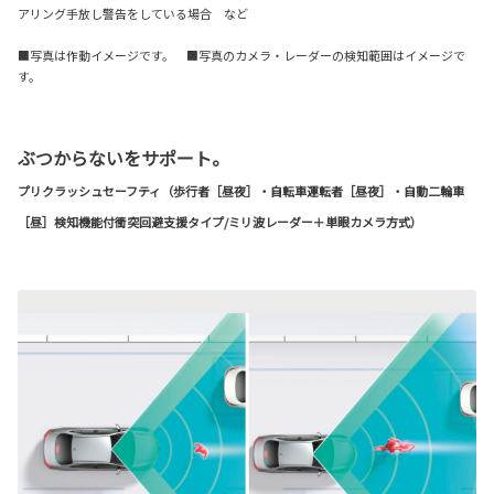
アリング手放し警告をしている場合 など
■写真は作動イメージです。 ■写真のカメラ・レーダーの検知範囲はイメージで
す。
ぶつからないをサポート。
プリクラッシュセーフティ（歩行者［昼夜］・自転車運転者［昼夜］・自動二輪車
［昼］検知機能付衝突回避支援タイプ/ミリ波レーダー＋単眼カメラ方式）