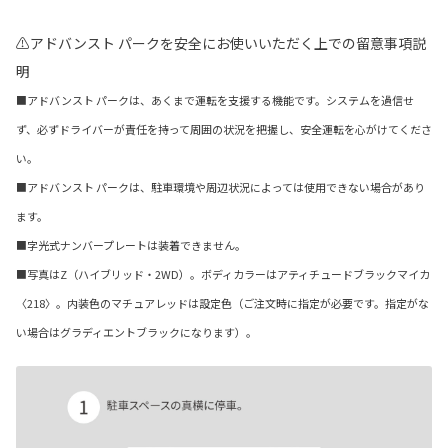
⚠アドバンスト パークを安全にお使いいただく上での留意事項説
明
■アドバンスト パークは、あくまで運転を支援する機能です。システムを過信せ
ず、必ずドライバーが責任を持って周囲の状況を把握し、安全運転を心がけてくださ
い。
■アドバンスト パークは、駐車環境や周辺状況によっては使用できない場合があり
ます。
■字光式ナンバープレートは装着できません。
■写真はZ（ハイブリッド・2WD）。ボディカラーはアティチュードブラックマイカ
〈218〉。内装色のマチュアレッドは設定色（ご注文時に指定が必要です。指定がな
い場合はグラディエントブラックになります）。