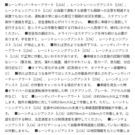
■レーンディパーチャーアラート［LDA］、レーントレーシングアシスト［LTA］、
レーンチェンジアシスト［LCA］は自動で運転する装置でも周囲への注意を軽減する
装置でもないため、運転者は常に自らの責任で周囲の状況を把握し、ステアリング
操作で進路を修正し、安全運転を心がけてください。 ■故意に車線から逸脱して
走行するなど、各システムの作動を確認する行為はたいへん危険です。絶対におやめ
ください。 ■安全性の観点から、ドライバーはステアリングを持ち続ける必要が
あります。手を放すと、レーントレーシングアシスト［LTA］、レーンチェンジアシ
スト［LCA］が停止します。 ■例えば次のような条件下では、レーンディパーチャ
ーアラート［LDA］、レーントレーシングアシスト［LTA］、レーンチェンジアシス
ト［LCA］が正常に作動しないおそれがあります。 ●車線または走路の認識が困難
なシーン（悪天候、逆光、濡れた路面、線がかすれている、急カーブ、急勾配、分合
流付近など） ●タイヤに変化がある時（応急用タイヤ、タイヤチェーン装着時な
ど） ■例えば次のような条件下ではシステムの作動条件が満たされずレーンディパ
ーチャーアラート［LDA］、レーントレーシングアシスト［LTA］、レーンチェンジ
アシスト［LCA］の作動をキャンセルする場合があります。 ●車線を見失った時
●ドライバーの追加運転操作を検知した時（ステアリング、ブレーキ、アクセルの操
作など） など ■レーンディパーチャーアラート［LDA］は約50km/h以上で作動
します。路外の構造物に対しては約35km/h以上で作動します。ただし、レーントレ
ーシングアシスト［LTA］支援中は約50km/h未満でも車線逸脱警報機能が作動しま
す。 ■レーンチェンジアシスト［LCA］は約70km/h～130km/hで作動します。公
道を走行する時は、法定速度または制限速度を遵守してください。 ■レーンチェ
ンジアシスト［LCA］はナビゲーションにて自動車専用道路と認識していない場合に
は作動しません。 ■レーンチェンジアシスト［LCA］は地図情報をもとに作動しま