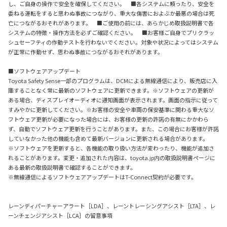
し、ご自身の操作で安全を確保してください。 ■各システムに頼ったり、安全を
委ねる運転をすると思わぬ事故につながり、重大な傷害におよぶか最悪の場合は死
亡につながるおそれがあります。 ■ご使用の前には、あらかじめ取扱説明書で各
システムの特徴・操作方法を必ずご確認ください。 ■お客様ご自身でプリクラッ
シュセーフティの作動テストを行わないでください。対象や状況によってはシステム
が正常に作動せず、思わぬ事故につながるおそれがあります。
■ソフトウェアアップデート
Toyota Safety Sense一部のプログラムは、DCMによる無線通信により、販売店に入
庫することなく常に最新のソフトウェアに更新できます。※ソフトウェアの更新が
ある場合、ディスプレイオーディオに通知画面が表示されます。画面の指示に従って
すみやかに更新してください。※お客様の安全や車両の保安基準に関わる重大なソ
フトウェア更新が必要になった場合には、お客様の更新の許諾の有無にかかわら
ず、自動でソフトウェア更新を行うことがあります。また、この場合にお客様が許諾
していなかった他の機能も含めて最新バージョンに更新される場合があります。
※ソフトウェアを更新すると、各機能の取り扱い方法が変わったり、機能が追加さ
れることがあります。変更・追加された内容は、toyota.jp内の取扱説明書ページに
ある最新の取扱説明書で確認することができます。
※無線通信によるソフトウェアアップデートはT-Connect契約が必要です。
レーンディパーチャーアラート［LDA］、レーントレーシングアシスト［LTA］、レ
ーンチェンジアシスト［LCA］の留意事項