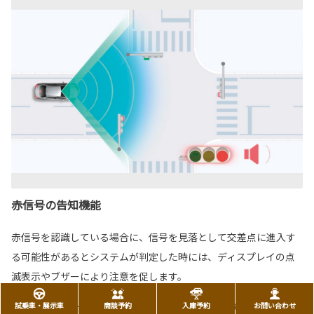
赤信号の告知機能
赤信号を認識している場合に、信号を見落として交差点に進入す
る可能性があるとシステムが判定した時には、ディスプレイの点
滅表示やブザーにより注意を促します。
試乗車・展示車
商談予約
入庫予約
お問い合わせ
■写真は作動イメージです。 ■写真のカメラ・レーダーの検知範囲はイメージで