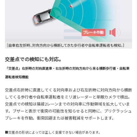
交差点での検知にも対応。
「交差点」右折時の対向直進車・右左折時の対向方向から来る横断歩行者・自転車
運転者検知機能
交差点右折時に直進してくる対向車および右左折時に対向方向から横断
してくる歩行者や自転車運転者をミリ波レーダーと単眼カメラで検出。
交差点での検知は隣接2レーンまでの対向車に作動領域を拡大していま
す。ブザーと表示で衝突の可能性を知らせると同時に、プリクラッシュ
ブレーキを作動。衝突回避または被害軽減をサポートします。
■交差点の形状によっては正しく支援できない場合があります。