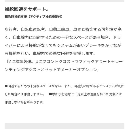
操舵回避をサポート。
緊急時操舵支援（アクティブ操舵機能付）
歩行者、自転車運転者、自動二輪車、車両と衝突する可能性が高
く、自車線内に回避するための十分なスペースがある場合、ドラ
イバーによる操舵がなくてもシステムが弱いブレーキをかけなが
ら操舵を行い、車線内での衝突回避を支援します。
［Zに標準装備。Uにフロントクロストラフィックアラート＋レー
ンチェンジアシストとセットでメーカーオプション］
■回避するための十分なスペースがない、また、回避先に物があるとシステムが判断
した場合には作動しません。 ■横断歩行者など一定以上の速度を持った対象には
作動しない場合があります。