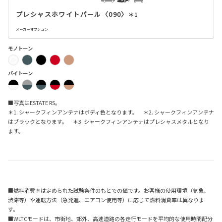
プレシャスホワイトパール〈090〉
＊1
メーカーオプション
モノトーン
バイトーン
■写真はESTATE RS。
＊1. シャークフィンアンテナはボディ色となります。 ＊2. シャークフィンアンテナ
はブラックとなります。 ＊3. シャークフィンアンテナはプレシャスメタルとなり
ます。
■燃料消費率は定められた試験条件のもとでの値です。お客様の使用環境（気象、
渋滞等）や運転方法（急発進、エアコン使用等）に応じて燃料消費率は異なりま
す。
■WLTCモードは、市街地、郊外、高速道路の各走行モードを平均的な使用時間配分