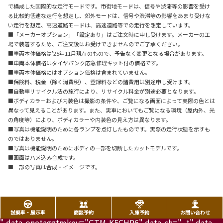
で構成した国際的な走行モードです。市街地モードは、信号や渋滞等の影響を受け
る比較的低速な走行を想定し、郊外モードは、信号や渋滞等の影響をあまり受けな
い走行を想定、高速道路モードは、高速道路等での走行を想定しています。
■「メーカーオプション」「設定あり」はご注文時に申し受けます。メーカーの工
場で装着するため、ご注文後はお受けできませんのでご了承ください。
■車両本体価格は'25年11月現在のもので、予告なく変更となる場合があります。
■車両本体価格はタイヤパンク応急修理キット付の価格です。
■車両本体価格にはオプション価格は含まれていません。
■保険料、税金（除く消費税）、登録料などの諸費用は別途申し受けます。
■自動車リサイクル法の施行により、リサイクル料金が別途必要となります。
■ボディカラーおよび内装色は撮影の条件や、ご覧になる画面によって実際の色とは
異なって見えることがあります。また、実車においてもご覧になる環境（屋内外、光
の角度等）により、ボディカラーや内装色の見え方は異なります。
■写真は機能説明のために各ランプを点灯したものです。実際の走行状態を示すも
のではありません。
■写真は機能説明のためにボディの一部を切断したカットモデルです。
■画面はハメ込み合成です。
■一部の写真は合成・イメージです。
試乗車・展示車
商談予約
入庫予約
お問い合わせ
" data-onetaggtmkey="GTM-K5CHP6" data-ch="_t" data-