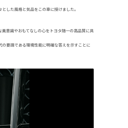
々とした風格と気品をこの車に授けました。
な美意識やおもてなしの心をトヨタ随一の高品質に具
代の要請である環境性能に明確な答えを示すことに