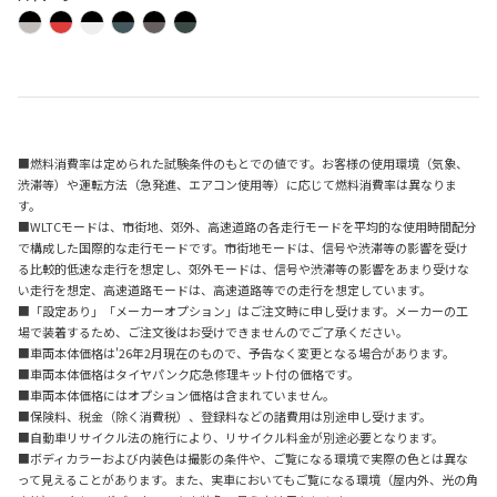
■燃料消費率は定められた試験条件のもとでの値です。お客様の使用環境（気象、
渋滞等）や運転方法（急発進、エアコン使用等）に応じて燃料消費率は異なりま
す。
■WLTCモードは、市街地、郊外、高速道路の各走行モードを平均的な使用時間配分
で構成した国際的な走行モードです。市街地モードは、信号や渋滞等の影響を受け
る比較的低速な走行を想定し、郊外モードは、信号や渋滞等の影響をあまり受けな
い走行を想定、高速道路モードは、高速道路等での走行を想定しています。
■「設定あり」「メーカーオプション」はご注文時に申し受けます。メーカーの工
場で装着するため、ご注文後はお受けできませんのでご了承ください。
■車両本体価格は'26年2月現在のもので、予告なく変更となる場合があります。
■車両本体価格はタイヤパンク応急修理キット付の価格です。
■車両本体価格にはオプション価格は含まれていません。
■保険料、税金（除く消費税）、登録料などの諸費用は別途申し受けます。
■自動車リサイクル法の施行により、リサイクル料金が別途必要となります。
■ボディカラーおよび内装色は撮影の条件や、ご覧になる環境で実際の色とは異な
って見えることがあります。また、実車においてもご覧になる環境（屋内外、光の角