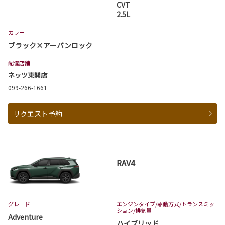
CVT
2.5L
カラー
ブラック×アーバンロック
配備店舗
ネッツ東開店
099-266-1661
リクエスト予約
RAV4
グレード
エンジンタイプ
/駆動方式/
トランスミッ
ション
/排気量
Adventure
ハイブリッド