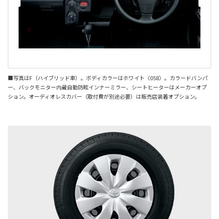
■写真はF（ハイブリッド車）。ボディカラーはホワイト〈058〉。カラードバンパ
ー、バックモニター内蔵自動防眩インナーミラー、シートヒーターはメーカーオプ
ション。オーディオレスカバー（取付費が別途必要）は販売店装着オプション。