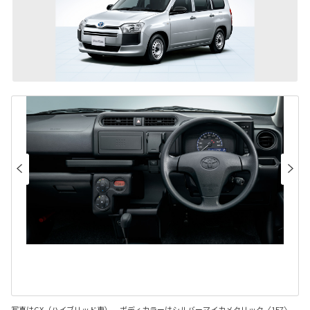
写真はGX（ハイブリッド車）。ボディカラーはシルバーマイカメタリック〈1E7〉。