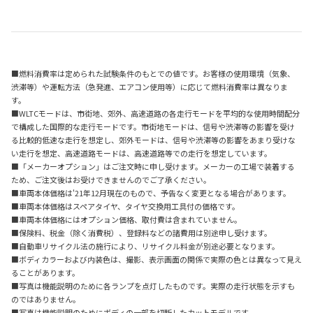
■燃料消費率は定められた試験条件のもとでの値です。お客様の使用環境（気象、
渋滞等）や運転方法（急発進、エアコン使用等）に応じて燃料消費率は異なりま
す。
■WLTCモードは、市街地、郊外、高速道路の各走行モードを平均的な使用時間配分
で構成した国際的な走行モードです。市街地モードは、信号や渋滞等の影響を受け
る比較的低速な走行を想定し、郊外モードは、信号や渋滞等の影響をあまり受けな
い走行を想定、高速道路モードは、高速道路等での走行を想定しています。
■「メーカーオプション」はご注文時に申し受けます。メーカーの工場で装着する
ため、ご注文後はお受けできませんのでご了承ください。
■車両本体価格は'21年12月現在のもので、予告なく変更となる場合があります。
■車両本体価格はスペアタイヤ、タイヤ交換用工具付の価格です。
■車両本体価格にはオプション価格、取付費は含まれていません。
■保険料、税金（除く消費税）、登録料などの諸費用は別途申し受けます。
■自動車リサイクル法の施行により、リサイクル料金が別途必要となります。
■ボディカラーおよび内装色は、撮影、表示画面の関係で実際の色とは異なって見え
ることがあります。
■写真は機能説明のために各ランプを点灯したものです。実際の走行状態を示すも
のではありません。
■写真は機能説明のためにボディの一部を切断したカットモデルです。