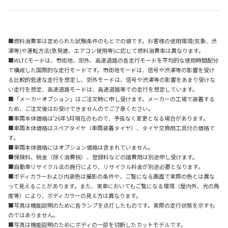
■燃料消費率は定められた試験条件のもとでの値です。お客様の使用環境(気象、渋
滞等)や運転方法(急発進、エアコン使用等)に応じて燃料消費率は異なります。
■WLTCモードは、市街地、郊外、高速道路の各走行モードを平均的な使用時間配分
で構成した国際的な走行モードです。市街地モードは、信号や渋滞等の影響を受け
る比較的低速な走行を想定し、郊外モードは、信号や渋滞等の影響をあまり受けな
い走行を想定、高速道路モードは、高速道路等での走行を想定しています。
■「メーカーオプション」はご注文時に申し受けます。メーカーの工場で装着する
ため、ご注文後はお受けできませんのでご了承ください。
■車両本体価格は'26年5月現在のもので、予告なく変更となる場合があります。
■車両本体価格はスペアタイヤ（車両装着タイヤ）、タイヤ交換用工具付の価格で
す。
■車両本体価格にはオプション価格は含まれていません。
■保険料、税金（除く消費税）、登録料などの諸費用は別途申し受けます。
■自動車リサイクル法の施行により、リサイクル料金が別途必要となります。
■ボディカラーおよび内装色は撮影の条件や、ご覧になる画面で実際の色とは異な
って見えることがあります。また、実車においてもご覧になる環境（屋内外、光の角
度等）により、ボディカラーの見え方は異なります。
■写真は機能説明のために各ランプを点灯したものです。実際の走行状態を示すも
のではありません。
■写真は機能説明のためにボディの一部を切断したカットモデルです。