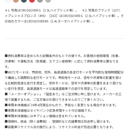
＊1. 写真はCROSSOVER G（2.5Lハイブリッド車）。 ＊2. 写真のブラック〈227〉
×プレシャスブロンズ〈4Y6〉［2XZ］はCROSSOVER G（2.5Lハイブリッド車）。そ
の他のカラーはCROSSOVER RS（2.4Lターボハイブリッド車）。
■燃料消費率は定められた試験条件のもとでの値です。お客様の使用環境（気象、
渋滞等）や運転方法（急発進、エアコン使用等）に応じて燃料消費率は異なりま
す。
■WLTCモードは、市街地、郊外、高速道路の各走行モードを平均的な使用時間配分
で構成した国際的な走行モードです。市街地モードは、信号や渋滞等の影響を受け
る比較的低速な走行を想定し、郊外モードは、信号や渋滞等の影響をあまり受けな
い走行を想定、高速道路モードは高速道路等での走行を想定しています。
■「メーカーオプション」「設定あり」はご注文時に申し受けます。メーカーの工
場で装着するため、ご注文後はお受けできませんのでご了承ください。
■車両本体価格は'24年4月現在のもので、予告なく変更となる場合があります。
■車両本体価格はタイヤパンク応急修理キット付の価格です。
■車両本体価格にはオプション価格は含まれていません。
■保険料、税金（除く消費税）、登録料などの諸費用は別途申し受けます。
■自動車リサイクル法の施行により、リサイクル料金が別途必要となります。