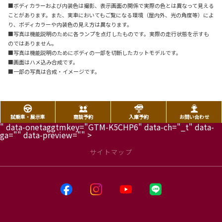
■ボディカラーおよび内装色は撮影、表示画面の関係で実際の色とは異なって見える
ことがあります。また、実車においてもご覧になる環境（屋内外、光の角度等）によ
り、ボディカラーや内装色の見え方は異なります。
■写真は機能説明のために各ランプを点灯したものです。実際の走行状態を示すも
のではありません。
■写真は機能説明のためにボディの一部を切断したカットモデルです。
■画面はハメ込み合成です。
■一部の写真は合成・イメージです。
試乗車・展示車
商談予約
入庫予約
お問い合わせ
" data-onetaggtmkey="GTM-K5CHP6" data-ch="_t" data-
ga="" data-preview="" >
サイトマップ