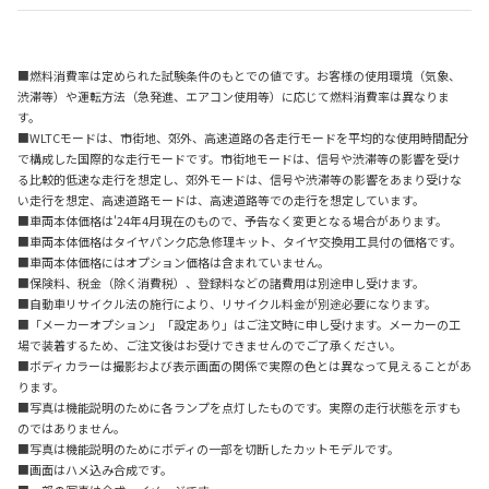
■燃料消費率は定められた試験条件のもとでの値です。お客様の使用環境（気象、
渋滞等）や運転方法（急発進、エアコン使用等）に応じて燃料消費率は異なりま
す。
■WLTCモードは、市街地、郊外、高速道路の各走行モードを平均的な使用時間配分
で構成した国際的な走行モードです。市街地モードは、信号や渋滞等の影響を受け
る比較的低速な走行を想定し、郊外モードは、信号や渋滞等の影響をあまり受けな
い走行を想定、高速道路モードは、高速道路等での走行を想定しています。
■車両本体価格は'24年4月現在のもので、予告なく変更となる場合があります。
■車両本体価格はタイヤパンク応急修理キット、タイヤ交換用工具付の価格です。
■車両本体価格にはオプション価格は含まれていません。
■保険料、税金（除く消費税）、登録料などの諸費用は別途申し受けます。
■自動車リサイクル法の施行により、リサイクル料金が別途必要になります。
■「メーカーオプション」「設定あり」はご注文時に申し受けます。メーカーの工
場で装着するため、ご注文後はお受けできませんのでご了承ください。
■ボディカラーは撮影および表示画面の関係で実際の色とは異なって見えることがあ
ります。
■写真は機能説明のために各ランプを点灯したものです。実際の走行状態を示すも
のではありません。
■写真は機能説明のためにボディの一部を切断したカットモデルです。
■画面はハメ込み合成です。